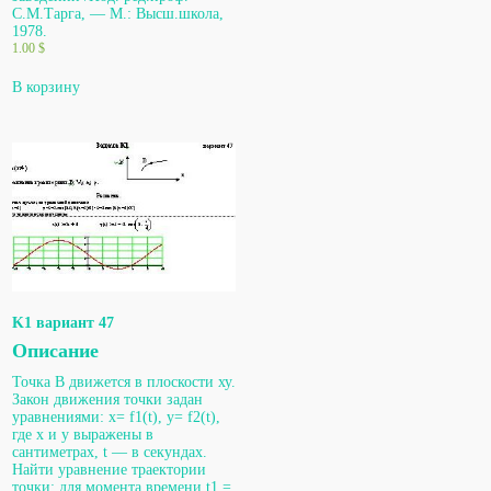
С.М.Тарга, — М.: Высш.школа,
1978.
1.00
$
В корзину
K1 вариант 47
Описание
Точка В движется в плоскости ху.
Закон движения точки задан
уравнениями: х= f1(t), у= f2(t),
где х и у выражены в
сантиметрах, t — в секундах.
Найти уравнение траектории
точки; для момента времени t1 =