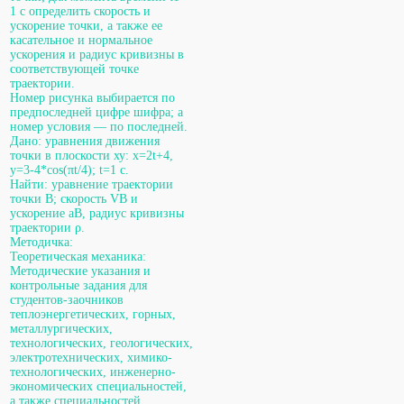
1 с определить скорость и
ускорение точки, а также ее
касательное и нормальное
ускорения и радиус кривизны в
соответствующей точке
траектории.
Номер рисунка выбирается по
предпоследней цифре шифра; а
номер условия — по последней.
Дано: уравнения движения
точки в плоскости ху: х=2t+4,
y=3-4*cos(πt/4); t=1 с.
Найти: уравнение траектории
точки В; скорость VB и
ускорение aB, радиус кривизны
траектории ρ.
Методичка:
Теоретическая механика:
Методические указания и
контрольные задания для
студентов-заочников
теплоэнергетических, горных,
металлургических,
технологических, геологических,
электротехнических, химико-
технологических, инженерно-
экономических специальностей,
а также специальностей