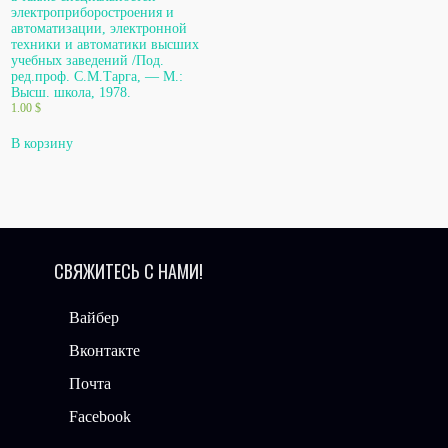
электроприборостроения и
автоматизации, электронной
техники и автоматики высших
учебных заведений /Под.
ред.проф. С.М.Тарга, — М.:
Высш. школа, 1978.
1.00
$
В корзину
СВЯЖИТЕСЬ С НАМИ!
Вайбер
Вконтакте
Почта
Facebook