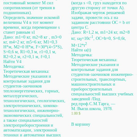
постоянный момент М сил
(когда s <0, груз находится по
сопротивления (от трения в
другую сторону от точки А).
подшипниках).
Изображая чертеж решаемой
Определить значение искомой
задачи, провести ось z на
величины V4 в тот момент
заданном расстоянии ОС = b от
времени, когда перемещение s
центра С.
станет равным s1
Дано: R=1,2 м, m1=24 кг, m2=8
Дано: m1=0 кг, m2=8 кг , m3=0
-1
кг, ω
=10с
, OC=h=0, S=0,6t,
0
кг, m4=2 кг, m5=6 кг, М1=0,3
2
M=12*t
Н*м, М2=0 Н*м, F=30*(4+5*S),
Найти ω(t)
S=0,6 м, R1=0,3 м, r1=0,1 м,
Методичка:
R2=0,2 м, r2=0,1 м, f=0,1
Теоретическая механика:
Найти V4
Методические указания и
Методичка:
контрольные задания для
Теоретическая механика:
студентов-заочников инженерно-
Методические указания и
строительных, транспортных,
контрольные задания для
машиностроительных и
студентов-заочников
приборостроительных
теплоэнергетических, горных,
специальностей высших учебных
металлургических,
заведений /Под.
технологических, геологических,
ред.проф.С.М.Тарга, —
электротехнических, химико-
М.:Высш.школа, 1978.
технологических, инженерно-
1.00
$
экономических специальностей,
а также специальностей
В корзину
электроприборостроения и
автоматизации, электронной
техники и автоматики высших