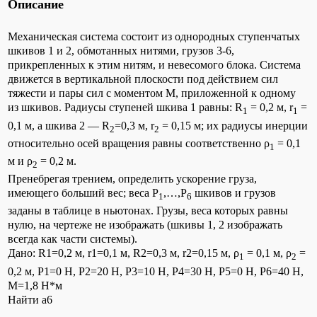
Описание
Механическая система состоит из однородных ступенчатых
шкивов 1 и 2, обмотанных нитями, грузов 3-6,
прикрепленных к этим нитям, и невесомого блока. Система
движется в вертикальной плоскости под действием сил
тяжести и пары сил с моментом М, приложенной к одному
из шкивов. Радиусы ступеней шкива 1 равны: R
= 0,2 м, r
=
1
1
0,1 м, а шкива 2 — R
=0,3 м, r
= 0,15 м; их радиусы инерции
2
2
относительно осей вращения равны соответственно ρ
= 0,1
1
м и ρ
= 0,2 м.
2
Пренебрегая трением, определить ускорение груза,
имеющего больший вес; веса Р
,…,Р
шкивов и грузов
1
6
заданы в таблице в ньютонах. Грузы, веса которых равны
нулю, на чертеже не изображать (шкивы 1, 2 изображать
всегда как части системы).
Дано: R1=0,2 м, r1=0,1 м, R2=0,3 м, r2=0,15 м, ρ
= 0,1 м, ρ
=
1
2
0,2 м, P1=0 H, P2=20 H, P3=10 H, P4=30 H, P5=0 H, P6=40 H,
M=1,8 H*м
Найти а6