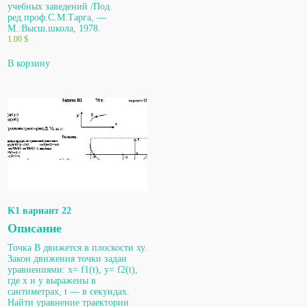
учебных заведений /Под.
ред.проф.С.М.Тарга, —
М.:Высш.школа, 1978.
1.00
$
В корзину
K1 вариант 22
Описание
Точка В движется в плоскости ху.
Закон движения точки задан
уравнениями: х= f1(t), у= f2(t),
где х и у выражены в
сантиметрах, t — в секундах.
Найти уравнение траектории