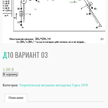
Д10 ВАРИАНТ 03
1.00
$
Количество
В корзину
товара
Д10
вариант
Категория:
Теоретическая механика методичка Тарга 1978
03
Описание