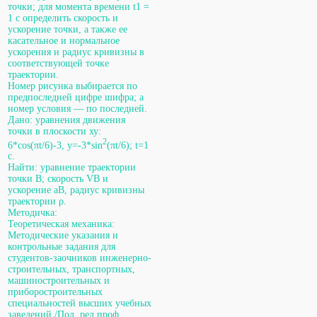
точки; для момента времени t1 =
1 с определить скорость и
ускорение точки, а также ее
касательное и нормальное
ускорения и радиус кривизны в
соответствующей точке
траектории.
Номер рисунка выбирается по
предпоследней цифре шифра; а
номер условия — по последней.
Дано: уравнения движения
точки в плоскости ху:
2
6*cos(πt/6)-3, y=-3*sin
(πt/6); t=1
с.
Найти: уравнение траектории
точки В; скорость VB и
ускорение aB, радиус кривизны
траектории ρ.
Методичка:
Теоретическая механика:
Методические указания и
контрольные задания для
студентов-заочников инженерно-
строительных, транспортных,
машиностроительных и
приборостроительных
специальностей высших учебных
заведений /Под. ред.проф.