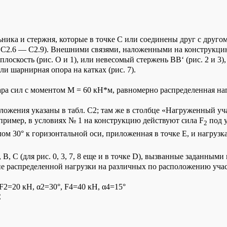
ьника и стержня, которые в точке С или соединены друг с другом
. С2.6 — С2.9). Внешними связями, наложенными на конструкци
 плоскость (рис. О и 1), или невесомый стержень ВВ‘ (рис. 2 и 3)
ли шарнирная опора на катках (рис. 7).
ра сил с моментом М = 60 кН*м, равномерно распределенная наг
ложения указаны в табл. С2; там же в столбце «Нагруженный уча
апример, в условиях № 1 на конструкцию действуют сила F
под у
2
ом 30° к горизонтальной оси, приложенная в точке E, и нагрузка
 B, C (для рис. 0, 3, 7, 8 еще и в точке D), вызванные заданным
ие распределенной нагрузки на различных по расположению участ
F2=20 кН, α2=30°, F4=40 кН, α4=15°
С