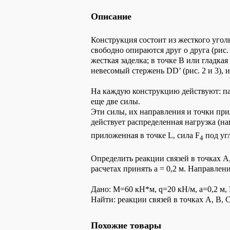
Описание
Конструкция состоит из жесткого угол
свободно опираются друг о друга (рис
жесткая заделка; в точке В или гладкая
невесомый стержень DD’ (рис. 2 и 3), и
На каждую конструкцию действуют: па
еще две силы.
Эти силы, их направления и точки при
действует распределенная нагрузка (н
приложенная в точке L, сила F
под угл
4
Определить реакции связей в точках A,
расчетах принять а = 0,2 м. Направлен
Дано: М=60 кН*м, q=20 кН/м, а=0,2 м, 
Найти: реакции связей в точках А, В, 
Похожие товары