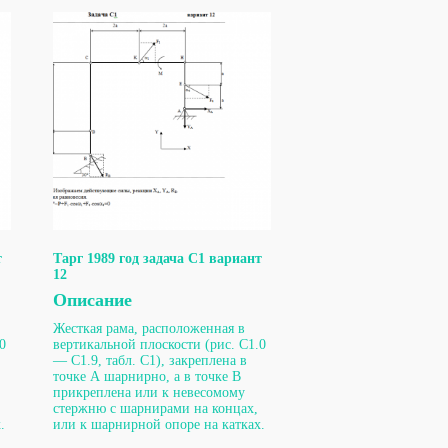
т
Тарг 1989 год задача С1 вариант
12
Описание
Жесткая рама, расположенная в
0
вертикальной плоскости (рис. С1.0
— С1.9, табл. С1), закреплена в
точке А шарнирно, а в точке В
прикреплена или к невесомому
стержню с шарнирами на концах,
.
или к шарнирной опоре на катках.