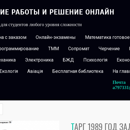
КИЕ РАБОТЫ И РЕШЕНИЕ ОНЛАЙН
 для студентов любого уровня сложности
а с заказом
Онлайн-экзамены
Математика готовое
рограммирование
ТММ
Сопромат
Черчение
еханика
Электроника
БЖД
Психологія
Еконо
Екологія
Авіація
Бесплатная библиотека
На гла
Почта
a797331
ТАРГ 1989 ГОД З