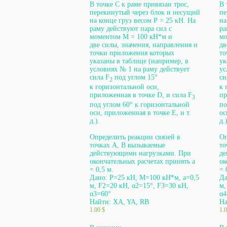
В точке С к раме привязан трос,
В 
перекинутый через блок и несущий
пе
на конце груз весом Р = 25 кН. На
на
раму действуют пара сил с
ра
моментом М = 100 кН*м и
мо
две силы, значения, направления и
дв
точки приложения которых
то
указаны в таблице (например, в
ук
условиях № 1 на раму действует
ус
сила F
под углом 15°
си
2
к горизонтальной оси,
к 
приложенная в точке D, и сила F
пр
3
под углом 60° к горизонтальной
по
оси, приложенная в точке Е, и т.
ос
д.).
д.)
Определить реакции связей в
Оп
точках A, B вызываемые
то
действующими нагрузками. При
де
окончательных расчетах принять а
ок
= 0,5 м.
= 
Дано: P=25 кН, М=100 кН*м, а=0,5
Да
м, F2=20 кН, α2=15°, F3=30 кН,
м,
α3=60°
α4
Найти: XA, YA, RB
На
1.00
$
1.