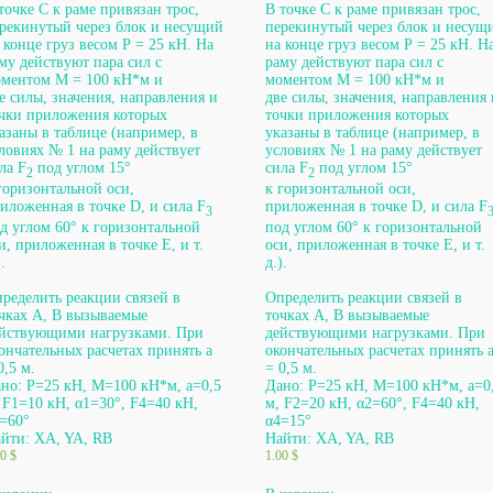
точке С к раме привязан трос,
В точке С к раме привязан трос,
рекинутый через блок и несущий
перекинутый через блок и несущ
 конце груз весом Р = 25 кН. На
на конце груз весом Р = 25 кН. Н
му действуют пара сил с
раму действуют пара сил с
ментом М = 100 кН*м и
моментом М = 100 кН*м и
е силы, значения, направления и
две силы, значения, направления 
чки приложения которых
точки приложения которых
азаны в таблице (например, в
указаны в таблице (например, в
ловиях № 1 на раму действует
условиях № 1 на раму действует
ла F
под углом 15°
сила F
под углом 15°
2
2
горизонтальной оси,
к горизонтальной оси,
иложенная в точке D, и сила F
приложенная в точке D, и сила F
3
д углом 60° к горизонтальной
под углом 60° к горизонтальной
и, приложенная в точке Е, и т.
оси, приложенная в точке Е, и т.
.
д.).
ределить реакции связей в
Определить реакции связей в
чках A, B вызываемые
точках A, B вызываемые
йствующими нагрузками. При
действующими нагрузками. При
ончательных расчетах принять а
окончательных расчетах принять 
0,5 м.
= 0,5 м.
но: P=25 кН, М=100 кН*м, а=0,5
Дано: P=25 кН, М=100 кН*м, а=0
 F1=10 кН, α1=30°, F4=40 кН,
м, F2=20 кН, α2=60°, F4=40 кН,
=60°
α4=15°
йти: XA, YA, RB
Найти: XA, YA, RB
00
$
1.00
$