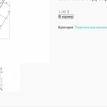
1.00
$
Количество
В корзину
товара
Тарг
1989
Категория:
Теоретическая механи
год
задача
С2
вариант
58