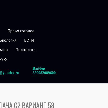
Право готовое
Биология
ВСТИ
міка
Політологія
вную
Вайбер
@yandex.ru
380982089600
АДАЧА С2 ВАРИАНТ 58