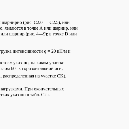
 шарнирно (рис. С2.0 — С2.5), или
ю, являются в точке А или шарнир, или
, или шарнир (рис. 4—9); в точке D или
рузка интенсивности q = 20 кН/м и
сток» указано, на каком участке
глом 60° к горизонтальной оси,
, распределенная на участке CK).
и нагрузками. При окончательных
ках указано в табл. С2а.