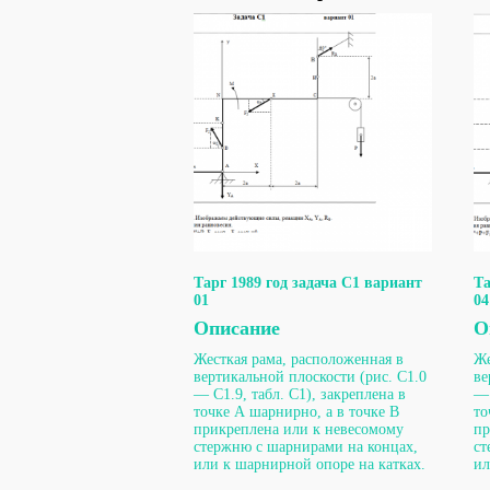
Тарг 1989 год задача С1 вариант
Та
01
04
Описание
О
Жесткая рама, расположенная в
Же
вертикальной плоскости (рис. С1.0
ве
— С1.9, табл. С1), закреплена в
— 
точке А шарнирно, а в точке В
то
прикреплена или к невесомому
пр
стержню с шарнирами на концах,
ст
или к шарнирной опоре на катках.
ил