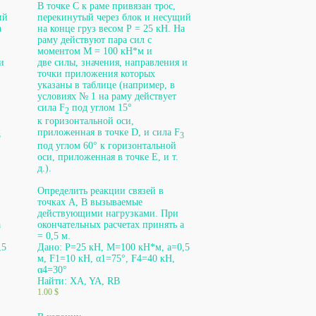
В точке С к раме привязан трос,
ий
перекинутый через блок и несущий
а
на конце груз весом Р = 25 кН. На
раму действуют пара сил с
моментом М = 100 кН*м и
и
две силы, значения, направления и
точки приложения которых
указаны в таблице (например, в
условиях № 1 на раму действует
сила F
под углом 15°
2
к горизонтальной оси,
приложенная в точке D, и сила F
3
3
под углом 60° к горизонтальной
оси, приложенная в точке Е, и т.
д.).
Определить реакции связей в
точках A, B вызываемые
действующими нагрузками. При
а
окончательных расчетах принять а
= 0,5 м.
,5
Дано: P=25 кН, М=100 кН*м, а=0,5
м, F1=10 кН, α1=75°, F4=40 кН,
α4=30°
Найти: XA, YA, RB
1.00
$