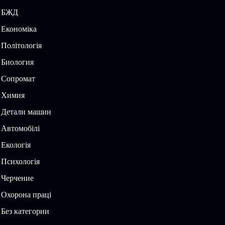
БЖД
Економіка
Політологія
Биология
Сопромат
Химия
Детали машин
Автомобілі
Екологія
Психологія
Черчение
Охорона праці
Без категории