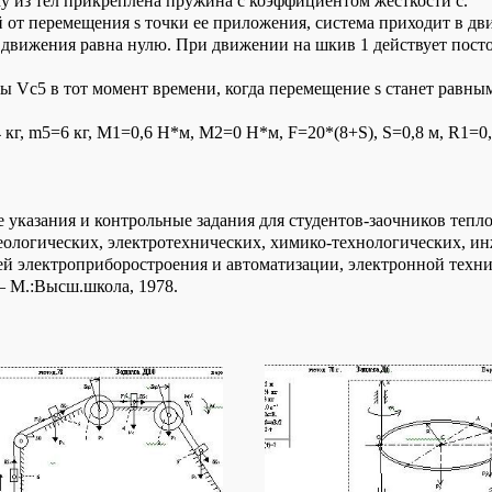
у из тел прикреплена пружина с коэффициентом жесткости с.
й от перемещения s точки ее приложения, система приходит в дв
движения равна нулю. При движении на шкив 1 действует пос
 Vc5 в тот момент времени, когда перемещение s станет равным
 кг, m5=6 кг, М1=0,6 Н*м, М2=0 Н*м, F=20*(8+S), S=0,8 м, R1=0,3 
 указания и контрольные задания для студентов-заочников тепл
геологических, электротехнических, химико-технологических, 
тей электроприборостроения и автоматизации, электронной тех
— М.:Высш.школа, 1978.