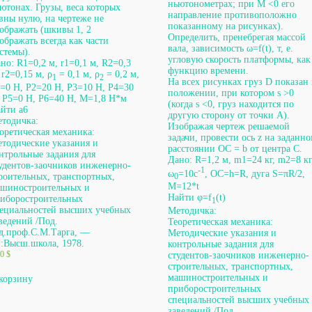
ньютонометрах; при М <0 его
ютонах. Грузы, веса которых
направление противоположно
вны нулю, на чертеже не
показанному на рисунках).
ображать (шкивы 1, 2
Определить, пренебрегая массой
ображать всегда как части
вала, зависимость ω=f(t), т, е.
стемы).
угловую скорость платформы, как
но: R1=0,2 м, r1=0,1 м, R2=0,3
функцию времени.
 r2=0,15 м, ρ
= 0,1 м, ρ
= 0,2 м,
1
2
На всех рисунках груз D показан 
=0 H, P2=20 H, P3=10 H, P4=30
положении, при котором s >0
 P5=0 H, P6=40 H, M=1,8 H*м
(когда s <0, груз находится по
йти а6
другую сторону от точки А).
тодичка:
Изображая чертеж решаемой
оретическая механика:
задачи, провести ось z на заданн
тодические указания и
расстоянии ОС = b от центра С.
нтрольные задания для
Дано: R=1,2 м, m1=24 кг, m2=8 кг
удентов-заочников инженерно-
-1
ω
=10с
, OC=h=R, дуга S=πR/2,
роительных, транспортных,
0
M=12*t
шиностроительных и
Найти φ=f
(t)
иборостроительных
1
ециальностей высших учебных
Методичка:
ведений /Под.
Теоретическая механика:
д.проф.С.М.Тарга, —
Методические указания и
:Высш.школа, 1978.
контрольные задания для
00
$
студентов-заочников инженерно-
строительных, транспортных,
машиностроительных и
корзину
приборостроительных
специальностей высших учебных
заведений /Под.