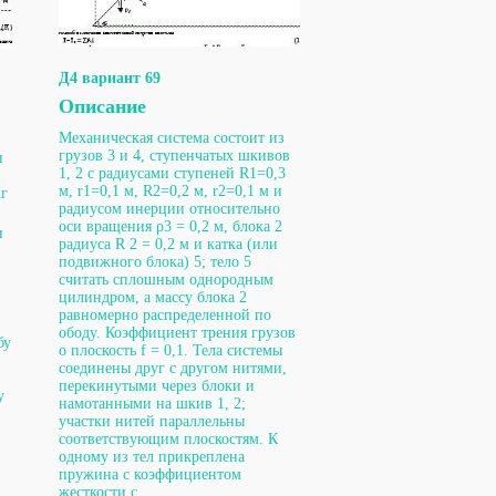
Д4 вариант 69
Описание
Механическая система состоит из
грузов 3 и 4, ступенчатых шкивов
и
1, 2 с радиусами ступеней R1=0,3
м, r1=0,1 м, R2=0,2 м, r2=0,1 м и
кг
радиусом инерции относительно
оси вращения ρ3 = 0,2 м, блока 2
и
радиуса R 2 = 0,2 м и катка (или
подвижного блока) 5; тело 5
;
считать сплошным однородным
цилиндром, а массу блока 2
равномерно распределенной по
ободу. Коэффициент трения грузов
бу
о плоскость f = 0,1. Тела системы
соединены друг с другом нитями,
перекинутыми через блоки и
у
намотанными на шкив 1, 2;
участки нитей параллельны
соответствующим плоскостям. К
одному из тел прикреплена
пружина с коэффициентом
жесткости с.