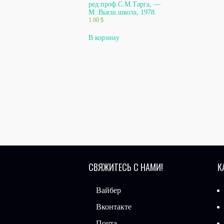
ред.проф.С.М.Тарга, —
М.:Высш.школа, 1978.
1.00
$
В корзину
СВЯЖИТЕСЬ С НАМИ!
К
Вайбер
Вконтакте
Почта