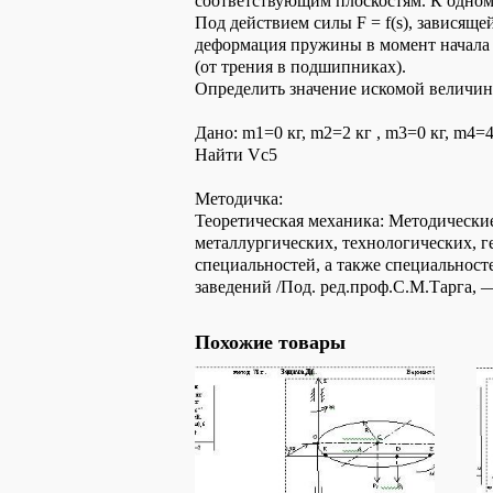
соответствующим плоскостям. К одном
Под действием силы F = f(s), зависяще
деформация пружины в момент начала 
(от трения в подшипниках).
Определить значение искомой величины
Дано: m1=0 кг, m2=2 кг , m3=0 кг, m4=4
Найти Vc5
Методичка:
Теоретическая механика: Методические
металлургических, технологических, 
специальностей, а также специальнос
заведений /Под. ред.проф.С.М.Тарга, 
Похожие товары