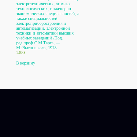
электротехнических, химико-
технологических, инженерно-
экономических специальностей, а
также специальностей
электроприборостроения и
автоматизации, электронной
техники и автоматики высших
учебных заведений /Под.
ред.проф.С.М.Тарга, —
М.:Высш.школа, 1978.
1.00
$
В корзину