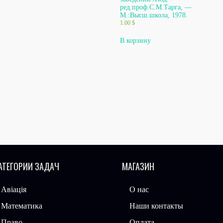
ред.проф.С.М.Тарга, —
М.:Высш.школа, 1978.
1.00
$
В корзину
АТЕГОРИИ ЗАДАЧ
МАГАЗИН
Авіація
О нас
Математика
Наши контакты
Право
Оплата