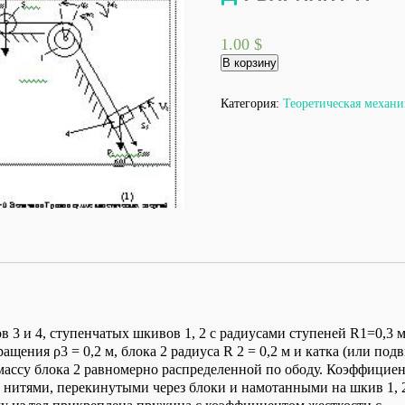
1.00
$
Количество
В корзину
товара
Д4
вариант
Категория:
Теоретическая механи
77
 3 и 4, ступенчатых шкивов 1, 2 с радиусами ступеней R1=0,3 м, 
щения ρ3 = 0,2 м, блока 2 радиуса R 2 = 0,2 м и катка (или подв
су блока 2 равномерно распределенной по ободу. Коэффициент т
 нитями, перекинутыми через блоки и намотанными на шкив 1, 