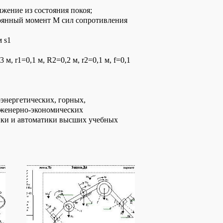
ижение из состояния покоя;
тоянный момент М сил сопротивления
 s1
м, r1=0,1 м, R2=0,2 м, r2=0,1 м, f=0,1
оэнергетических, горных,
инженерно-экономических
ники и автоматики высших учебных