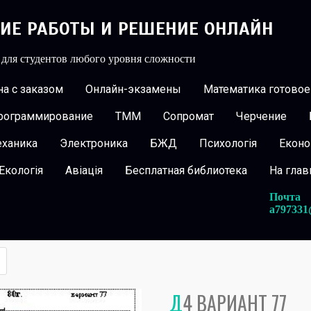
КИЕ РАБОТЫ И РЕШЕНИЕ ОНЛАЙН
 для студентов любого уровня сложности
а с заказом
Онлайн-экзамены
Математика готовое
рограммирование
ТММ
Сопромат
Черчение
еханика
Электроника
БЖД
Психологія
Еконо
Екологія
Авіація
Бесплатная библиотека
На гла
Почта
a797331
Д4 ВАРИАНТ 77