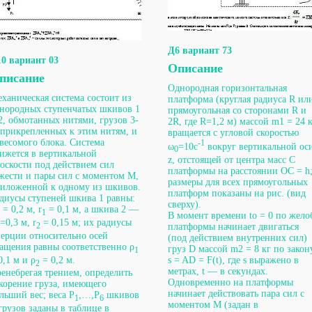
Д6 вариант 73
0 вариант 03
Описание
писание
Однородная горизонтальная
ханическая система состоит из
платформа (круглая радиуса R ил
нородных ступенчатых шкивов 1
прямоугольная со сторонами R и
2, обмотанных нитями, грузов 3-
2R, где R=1,2 м) массой m1 = 24 
 прикрепленных к этим нитям, и
вращается с угловой скоростью
весомого блока. Система
-1
ω
=10с
вокруг вертикальной ос
0
ижется в вертикальной
z, отстоящей от центра масс С
оскости под действием сил
платформы на расстоянии ОС = h
жести и пары сил с моментом М,
размеры для всех прямоугольных
иложенной к одному из шкивов.
платформ показаны на рис. (вид
диусы ступеней шкива 1 равны:
сверху).
= 0,2 м, r
= 0,1 м, а шкива 2 —
1
В момент времени to = 0 по жело
=0,3 м, r
= 0,15 м; их радиусы
2
платформы начинает двигаться
ерции относительно осей
(под действием внутренних сил)
ащения равны соответственно ρ
груз D массой m2 = 8 кг по закон
1
0,1 м и ρ
= 0,2 м.
s = AD = F(t), где s выражено в
2
метрах, t — в секундах.
енебрегая трением, определить
Одновременно на платформы
корение груза, имеющего
начинает действовать пара сил с
льший вес; веса Р
,…,Р
шкивов
1
6
моментом М (задан в
грузов заданы в таблице в