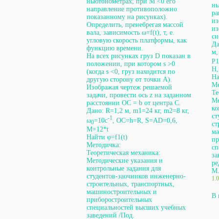
ньютонометрах; при М <0 его
нь
направление противоположно
ра
показанному на рисунках).
из
Определить, пренебрегая массой
из
вала, зависимость ω=f(t), т, е.
си
угловую скорость платформы, как
Да
функцию времени.
м,
На всех рисунках груз D показан в
P1
положении, при котором s >0
H,
(когда s <0, груз находится по
На
другую сторону от точки А).
Ме
Изображая чертеж решаемой
Те
задачи, провести ось z на заданном
Ме
расстоянии ОС = b от центра С.
ко
Дано: R=1,2 м, m1=24 кг, m2=8 кг,
ст
-1
ω
=10с
, OC=h=R, S=AD=0,6,
0
ст
M=12*t
ма
Найти φ=f1(t)
пр
Методичка:
сп
Теоретическая механика:
за
Методические указания и
ре
контрольные задания для
М.
студентов-заочников инженерно-
1.
строительных, транспортных,
машиностроительных и
В 
приборостроительных
специальностей высших учебных
заведений /Под.