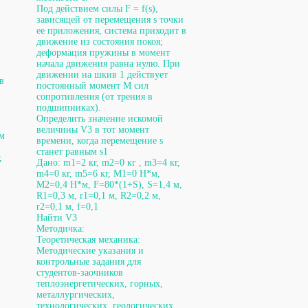
Под действием силы F = f(s),
зависящей от перемещения s точки
ее приложения, система приходит в
движение из состояния покоя;
деформация пружины в момент
начала движения равна нулю. При
движении на шкив 1 действует
в
постоянный момент М сил
сопротивления (от трения в
подшипниках).
Определить значение искомой
величины V3 в тот момент
ом
времени, когда перемещение s
станет равным s1
,
Дано: m1=2 кг, m2=0 кг , m3=4 кг,
m4=0 кг, m5=6 кг, М1=0 Н*м,
М2=0,4 Н*м, F=80*(1+S), S=1,4 м,
R1=0,3 м, r1=0,1 м, R2=0,2 м,
r2=0,1 м, f=0,1
Найти V3
Методичка:
Теоретическая механика:
Методические указания и
контрольные задания для
студентов-заочников
теплоэнергетических, горных,
металлургических,
технологических, геологических,