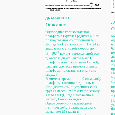
Д6 вариант 03
Д1
Описание
О
Однородная горизонтальная
платформа (круглая радиуса R или
Ме
прямоугольная со сторонами R и
од
2R, где R=1,2 м) массой m1 = 24 кг
и 
вращается с угловой скоростью
6,
-1
не
ω
=10с
вокруг вертикальной оси
0
дв
z, отстоящей от центра масс С
пл
платформы на расстоянии ОС = h;
тя
размеры для всех прямоугольных
пр
платформ показаны на рис. (вид
Ра
сверху).
R
В момент времени to = 0 по желобу
1
R
платформы начинает двигаться
2
ин
(под действием внутренних сил)
вр
груз D массой m2 = 8 кг по закону
s = AD = F(t), где s выражено в
= 
метрах, t — в секундах.
Пр
Одновременно на платформы
ус
начинает действовать пара сил с
бо
моментом М (задан в
и 