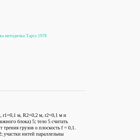
ка методичка Тарга 1978
r1=0,1 м, R2=0,2 м, r2=0,1 м и
ижного блока) 5; тело 5 считать
рения грузов о плоскость f = 0,1.
2; участки нитей параллельны