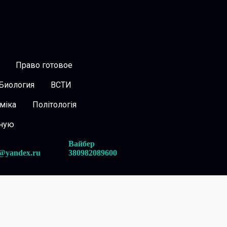
Право готовое
Биология
ВСТИ
міка
Політологія
вную
Вайбер
@yandex.ru
380982089600